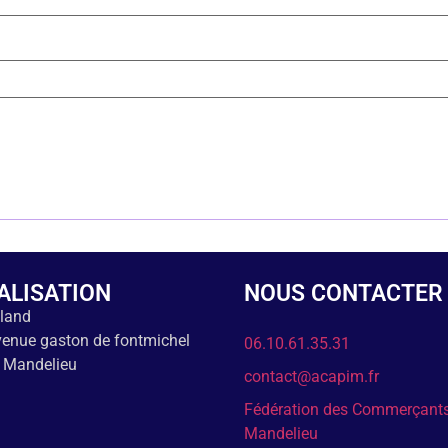
ALISATION
NOUS CONTACTER
nland
enue gaston de fontmichel
06.10.61.35.31
 Mandelieu
contact@acapim.fr
Fédération des Commerçant
Mandelieu