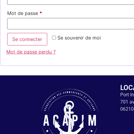
Mot de passe
*
Se souvenir de moi
Se connecter
Mot de passe perdu ?
LOC
Port I
701 av
06210